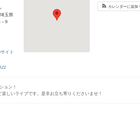
カレンダーに追加
ル
4 埼玉県
４−９
bサイト
JAZZ
ション！

ど楽しいライブです。是非お立ち寄りくださいませ！