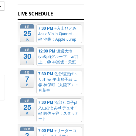
LIVE SCHEDULE
8月
7:30 PM
⭐︎入山ひとみ
25
Jazz Violin Quartet ...
@ 池袋：Apple Jump
火
8月
12:00 PM
渡辺大地
30
(vo&pf)グループ w/井
上...
@ 神楽坂：天窓
日
9月
7:30 PM
佐分理恵pfト
7
リオ w/ 平山順子as ...
@ 神保町（九段下）：
月
月花舎
9月
7:30 PM
沼部ヒロ子pf
25
入山ひとみvl デュオ！
@ 阿佐ヶ谷：スタッカ
金
ート
10月
7:00 PM
⭐︎リーダーコ
3
ードレストリオ！