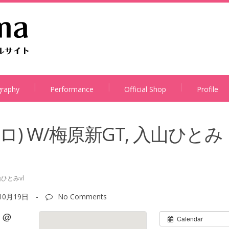
graphy
Performance
Official Shop
Profile
イロ) W/梅原新GT, 入山ひとみ
山ひとみvl
10月19日
-
No Comments
 @
Calendar