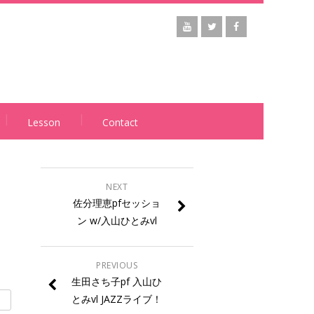
Lesson
Contact
NEXT
佐分理恵pfセッショ
ン w/入山ひとみvl
PREVIOUS
生田さち子pf 入山ひ
とみvl JAZZライブ！