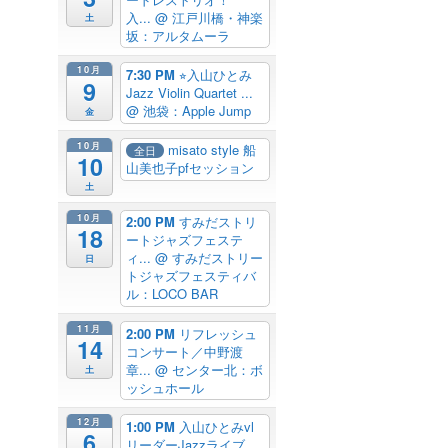
入...
@ 江戸川橋・神楽
土
坂：アルタムーラ
10月
7:30 PM
⭐︎入山ひとみ
9
Jazz Violin Quartet ...
@ 池袋：Apple Jump
金
10月
misato style 船
全日
10
山美也子pfセッション
土
10月
2:00 PM
すみだストリ
18
ートジャズフェステ
ィ...
@ すみだストリー
日
トジャズフェスティバ
ル：LOCO BAR
11月
2:00 PM
リフレッシュ
14
コンサート／中野渡
章...
@ センター北：ボ
土
ッシュホール
12月
1:00 PM
入山ひとみvl
6
リーダーJazzライブ...