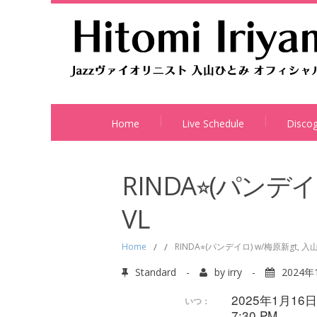
Home
Live Schedule
Disco
RINDA⭐︎(パンデ
VL
Home
/
/
RINDA⭐︎(パンデイロ) w/梅原新gt, 入
Standard
-
by
irry
-
2024年
2025年1月16日
いつ：
7:30 PM