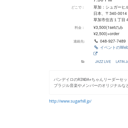
草加：シュガーヒ
どこで：
日本、〒340-001
草加市住吉１丁目
¥3,500(1setのみ
料金：
¥2,500)+order
048-927-7489
連絡先:
イベントのWe
JAZZ LIVE
LATIN 
パンデイロのRINDA⭐︎ちゃんリーダーセッ
ブラジル音楽やメンバーのオリジナルな
http://www.sugarhill.jp/