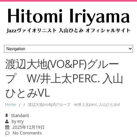
渡辺大地(VO&PF)グルー
プ W/井上太PERC. 入山
ひとみVL
Home
/
/
渡辺大地(vo&pf)グループ w/井上太perc. 入山ひとみvl
Standard
by
irry
2025年12月19日
No Comments